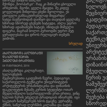
კალიგრ
სწორედ ამიტომ სახლში
მქონდა „ზოოპარკი“: რაც კი შინაური ცხოველი
ხელოვნ
არსებობს, მგონი, ყველა მყავდა. მე კიდევ
ყოველთვის მინდოდა ცხენი მყოლოდა, ეს
მეცნიერ
ცხოველი განსაკუთრებულად მიყვარდა“.
აკადემი
ხატვა ბავშვობიდან დაიწყო და თავიდან ყველაზე
ხშირად სწორედ ცხენებს ხატავდა, ახლა უფრო
პედაგოგ
ხშირად ადამიანებს ხატავს, იზიდავს შიშველი
ფიგურა, მაგრამ ბოლო პერიოდში უფრო მეტ
საქართ
ყურადღებასა და დროს რელიგიურ თემებს
ტექნიკუ
უთმობს.
სრულად
უნივერს
არქიტე
ახალგაზრდა კალიგრაფი
ურბანის
და ხელით წერის
უძველესი ტრადიცია
დიზაინი
04 ოქტომბერი, 2014
მჭედლი
ახალგაზრდა კალიგრაფი,
ხელოვნების
წერის უ
მეცნიერებათა აკადემიის წევრი, პედაგოგი,
საქართველოს ტექნიკური უნივერსიტეტის
ნამუშევ
არქიტექტურის ურბანისტიკისა და დიზაინის
ლერწმის
ფაკულტეტის მესამე კურსის სტუდენტი ოთარ
მჭედლიშვილი საქართველოში ერთ-ერთია, ვინც
შეეხება
ხელით წერის უძველეს ტრადიციას იზიარებს. იგი
საკუთარ ნამუშევრებს ხბოს ტყავზე, ეტრატზე,
სწორედ 
ქმნის, საწერად ლერწმის კალამსა და ბატის