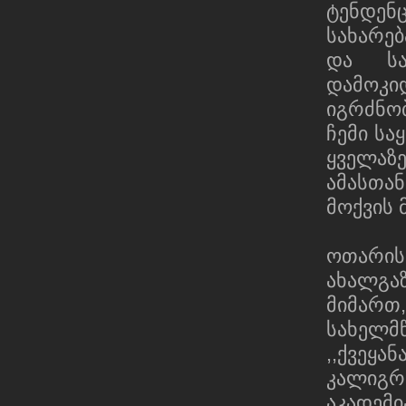
ტენდენ
სახარებ
და სა
დამოკიდ
იგრძნო
ჩემი სა
ყველაზ
ამასთა
მოქვის 
ოთარის
ახალგ
მიმარ
სახელმ
,,ქვეყა
კალიგრა
აკადემი