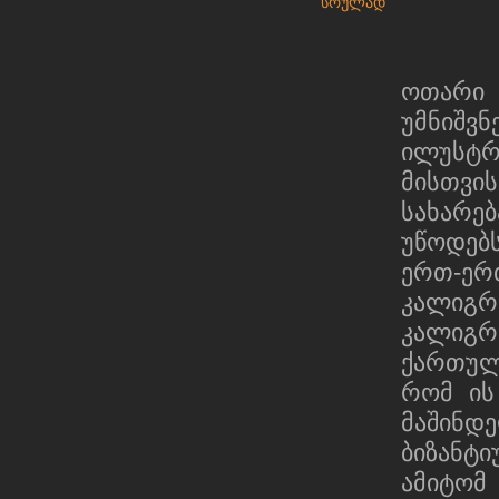
სრულად
ოთარი 
უმნიშ
ილუსტრ
მისთვ
სახარე
უწოდებს
ერთ-ერ
კალიგრ
კალიგრ
ქართულ
რომ ის
მაშინდ
ბიზანტ
ამიტომ