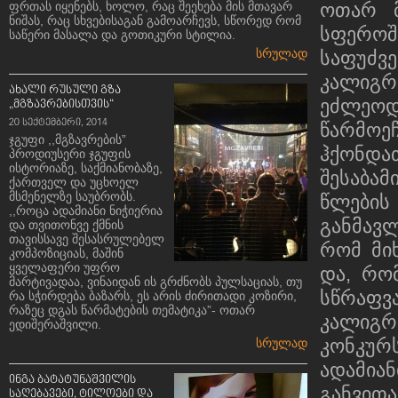
ფრთას იყენებს, ხოლო, რაც შეეხება მის მთავარ
ოთარ მ
ნიშას, რაც სხვებისაგან გამოარჩევს, სწორედ რომ
სფერო
საწერი მასალა და გოთიკური სტილია.
სრულად
საფუძვ
კალიგ
ახალი რუსული გზა
ეძლეო
„მგზავრებისთვის“
20 სექტემბერი, 2014
წარმოე
ჯგუფი ,,მგზავრების”
ჰქონდა
პროდიუსერი ჯგუფის
ისტორიაზე, საქმიანობაზე,
შესაბა
ქართველ და უცხოელ
მსმენელზე საუბრობს.
წლების
,,როცა ადამიანი ნიჭიერია
განმავლ
და თვითონვე ქმნის
თავისსავე შესასრულებელ
რომ მი
კომპოზიციას, მაშინ
ყველაფერი უფრო
და, რო
მარტივადაა, ვინაიდან ის გრძნობს პულსაციას, თუ
სწრაფ
რა სჭირდება ბაზარს, ეს არის ძირითადი კოზირი,
რაზეც დგას წარმატების თემატიკა”- ოთარ
კალიგრ
ედიშერაშვილი.
კონკურ
სრულად
ადამიან
ინგა ბატატუნაშვილის
განვით
საღებავები, ტილოები და