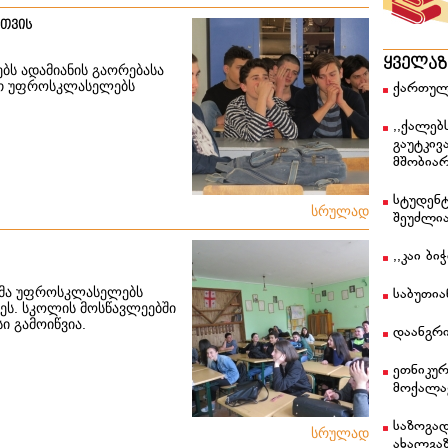
თვის
ყველა
ბს ადამიანის გაორებასა
მათ უფროსკლასელებს
ქართულ
,,ქალებ
გაუტკივ
მშობიარ
სტუდენტ
სრულად
შეუძლი
,,კაი ბ
ებმა უფროსკლასელებს
საბუთი
ეს. სკოლის მოსწავლეებში
ი გამოიწვია.
დაანგრი
ეთნიკუ
მოქალა
საზოგა
სრულად
ახალგა